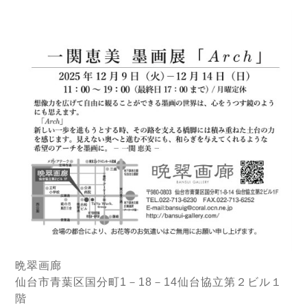
晩翠画廊
仙台市青葉区国分町1－18－14仙台協立第２ビル１
階