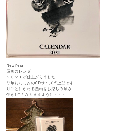
NewYear
墨画カレンダー
２０２１が仕上がりました
毎年おなじみのCDサイズ卓上型です
月ごとにかわる墨画をお楽しみ頂き
佳き1年となりますように・・・