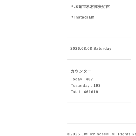
＊塩竈市杉村惇美術館
＊Instagram
2026.08.08 Saturday
カウンター
Today :
487
Yesterday :
193
Total :
461618
©2026
Emi Ichinoseki
. All Rights 