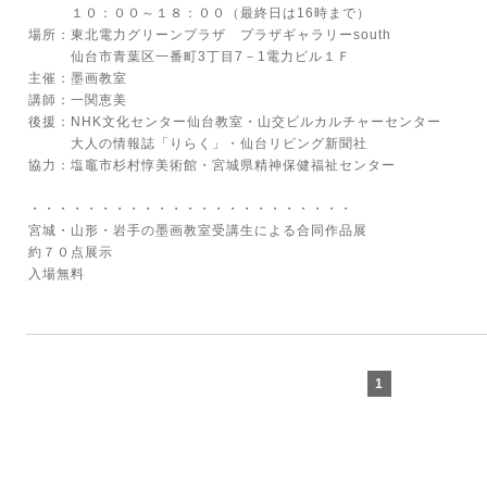
１０：００～１８：００（最終日は16時まで）
場所：東北電力グリーンプラザ プラザギャラリーsouth
仙台市青葉区一番町3丁目7－1電力ビル１Ｆ
主催：墨画教室
講師：一関恵美
後援：NHK文化センター仙台教室・山交ビルカルチャーセンター
大人の情報誌「りらく」・仙台リビング新聞社
協力：塩竈市杉村惇美術館・宮城県精神保健福祉センター
・・・・・・・・・・・・・・・・・・・・・・・
宮城・山形・岩手の墨画教室受講生による合同作品展
約７０点展示
入場無料
1