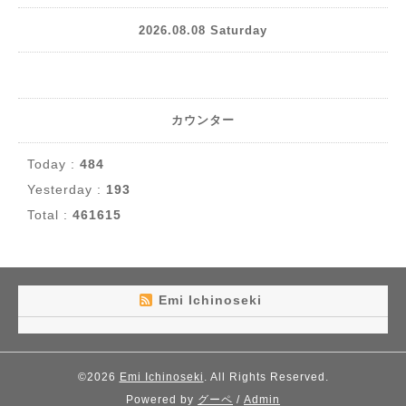
2026.08.08 Saturday
カウンター
Today :
484
Yesterday :
193
Total :
461615
Emi Ichinoseki
©2026
Emi Ichinoseki
. All Rights Reserved.
Powered by
グーペ
/
Admin