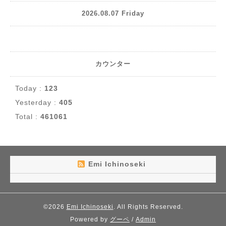
2026.08.07 Friday
カウンター
Today :
123
Yesterday :
405
Total :
461061
Emi Ichinoseki
©2026
Emi Ichinoseki
. All Rights Reserved.
Powered by
グーペ
/
Admin