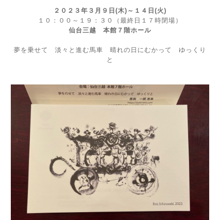
２０２３年３月９日(木)～１４日(火)
１０：００～１９：３０（最終日１７時閉場）
仙台三越 本館７階ホール
夢を乗せて 淡々と進む馬車 晴れの日にむかって ゆっくり
と