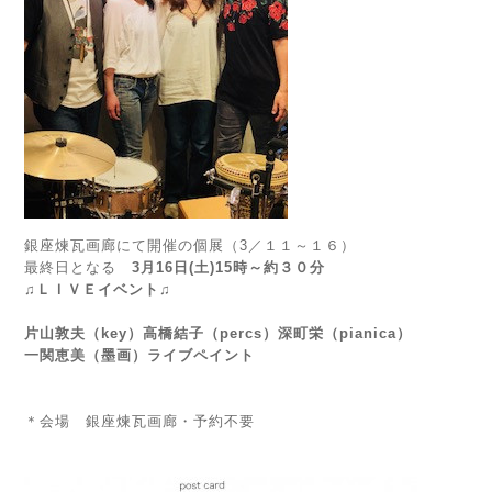
銀座煉瓦画廊にて開催の個展（3／１１～１６）
最終日となる
3月16日(土)15時～約３０分
♫ＬＩＶＥイベント♫
片山敦夫（key）高橋結子（percs）深町栄（pianica）
一関恵美（墨画）ライブペイント
＊会場 銀座煉瓦画廊・予約不要