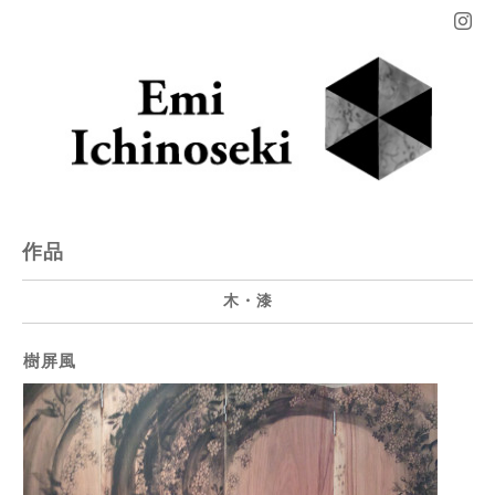
作品
木・漆
樹屏風