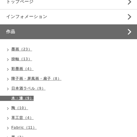
トップページ
インフォメーション
作品
墨画（23）
掛軸（13）
彩墨画（4）
障子画・屏風画・扇子（8）
日本酒ラベル（9）
木・漆（9）
陶（10）
革工芸（4）
Fabric（11）