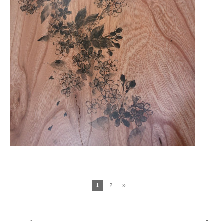
1
2
»